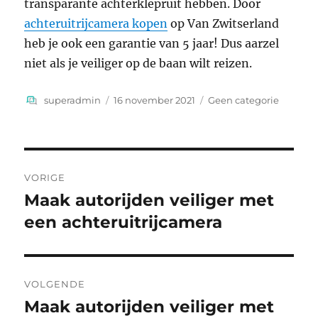
transparante achterklepruit hebben. Door
achteruitrijcamera kopen
op Van Zwitserland
heb je ook een garantie van 5 jaar! Dus aarzel
niet als je veiliger op de baan wilt reizen.
Auteur
Geplaatst
Categorieën
superadmin
16 november 2021
Geen categorie
op
Bericht
VORIGE
navigatie
Maak autorijden veiliger met
Vorig
bericht:
een achteruitrijcamera
VOLGENDE
Maak autorijden veiliger met
Volgend