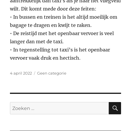
aantrekkelijk dan taxi’s als je naar het vliegveld
wilt. Dit komt mede door deze feiten:
• In bussen en treinen is het altijd moeilijk om
bagage te dragen en kwijt te raken.
• De reistijd met het openbaar vervoer is veel
langer dan met de taxi.
• In tegenstelling tot taxi’s is het openbaar
vervoer vaak druk en hectisch.
Geplaatst
Categorieën
4 april 2022
Geen categorie
op
ZO
Zoeken
naar: