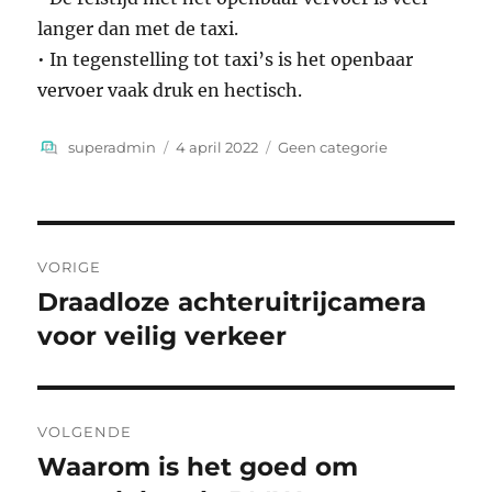
langer dan met de taxi.
• In tegenstelling tot taxi’s is het openbaar
vervoer vaak druk en hectisch.
Auteur
Geplaatst
Categorieën
superadmin
4 april 2022
Geen categorie
op
Bericht
VORIGE
navigatie
Draadloze achteruitrijcamera
Vorig
bericht:
voor veilig verkeer
VOLGENDE
Waarom is het goed om
Volgend