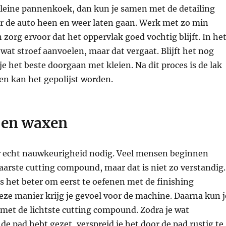
kleine pannenkoek, dan kun je samen met de detailing
er de auto heen en weer laten gaan. Werk met zo min
 zorg ervoor dat het oppervlak goed vochtig blijft. In he
 wat stroef aanvoelen, maar dat vergaat. Blijft het nog
je het beste doorgaan met kleien. Na dit proces is de lak
en kan het gepolijst worden.
n en waxen
 er echt nauwkeurigheid nodig. Veel mensen beginnen
aarste cutting compound, maar dat is niet zo verstandig.
s het beter om eerst te oefenen met de finishing
ze manier krijg je gevoel voor de machine. Daarna kun j
met de lichtste cutting compound. Zodra je wat
 de pad hebt gezet, verspreid je het door de pad rustig te