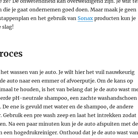
e ze? De onwetendheid kan overweldigend zijn. Je wilt t
en die je gaat ondernemen goed doen. Maar maak je geen
 stappenplan en het gebruik van
Sonax
producten kun je
 slag!
roces
 het wassen van je auto. Je wilt hier het vuil nauwkeurig
 de auto naar een emmer of afvoerputje. Om de kans op
aal te houden, is het van belang dat je de auto wast m
eerde pH-neutrale shampoo, een zachte washandschoen
 De ene is gevuld met water en de shampoo, de andere
. Gebruik een pre wash zeep en laat het intrekken zodat
en. Na een paar minuten kun je de auto afspuiten met de
n een hogedrukreiniger. Onthoud dat je de auto wast va