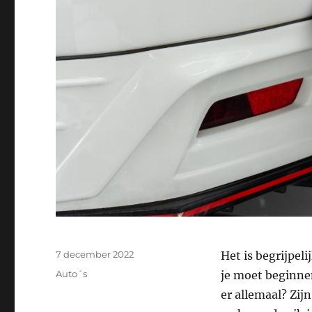
Geplaatst
7 december 2022
Het is begrijpel
op
Categorieën
Auto´s
je moet beginnen
er allemaal? Zij