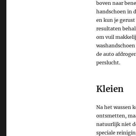
boven naar bened
handschoen in de
en kun je gerus
resultaten behal
om vuil makkelij
washandschoen e
de auto afdroge
perslucht.
Kleien
Na het wassen ko
ontsmetten, maar
natuurlijk niet 
speciale reinigin