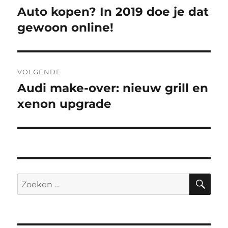
navigatie
Auto kopen? In 2019 doe je dat
Vorig
bericht:
gewoon online!
VOLGENDE
Audi make-over: nieuw grill en
Volgend
bericht:
xenon upgrade
ZO
Zoeken
naar: