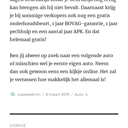
kan brengen als hij niet bevalt. Daarnaast krijg
je bij sommige verkopers ook nog een gratis
onderhoudsbeurt, 1 jaar BOVAG-garantie, 1 jaar
pechhulp en een aantal jaar APK. En dat
helemaal gratis!
Ben jij alweer op zoek naar een volgende auto
of misschien wel je eerste eigen auto. Neem
dan ook gewoon eens een kijkje online. Het zal
je verrassen hoe makkelijk het allemaal is!
Auteur
Geplaatst
Categorieën
superadmin
6 maart 2019
Auto´s
op
Bericht
VORIGE