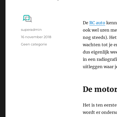
De
RC auto
kenne
Auteur
superadmin
ook wel uren me
Geplaatst
16 november 2018
nog steeds). Het
op
Categorieën
Geen categorie
wachten tot je e
dus eigenlijk we
in een radiograf
uitleggen waar j
De moto
Het is ten eerst
wordt er onders