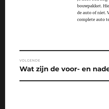
bouwpakket. Hier
de auto of niet. 
complete auto te
Bericht
VOLGENDE
navigatie
Wat zijn de voor- en nad
Volgend
bericht: